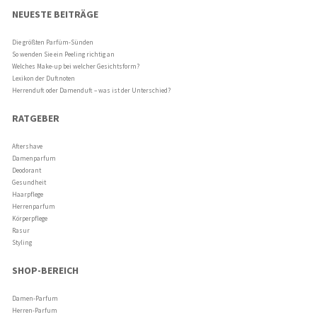
NEUESTE BEITRÄGE
Die größten Parfüm-Sünden
So wenden Sie ein Peeling richtig an
Welches Make-up bei welcher Gesichtsform?
Lexikon der Duftnoten
Herrenduft oder Damenduft – was ist der Unterschied?
RATGEBER
Aftershave
Damenparfum
Deodorant
Gesundheit
Haarpflege
Herrenparfum
Körperpflege
Rasur
Styling
SHOP-BEREICH
Damen-Parfum
Herren-Parfum