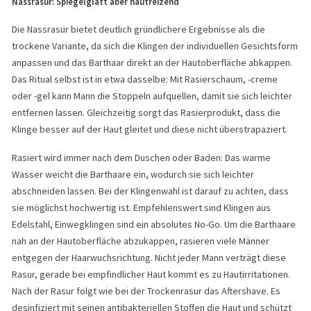
Nassrasur: Spiegelglatt aber hautreizend
Die Nassrasur bietet deutlich gründlichere Ergebnisse als die
trockene Variante, da sich die Klingen der individuellen Gesichtsform
anpassen und das Barthaar direkt an der Hautoberfläche abkappen.
Das Ritual selbst ist in etwa dasselbe: Mit Rasierschaum, -creme
oder -gel kann Mann die Stoppeln aufquellen, damit sie sich leichter
entfernen lassen. Gleichzeitig sorgt das Rasierprodukt, dass die
Klinge besser auf der Haut gleitet und diese nicht überstrapaziert.
Rasiert wird immer nach dem Duschen oder Baden: Das warme
Wasser weicht die Barthaare ein, wodurch sie sich leichter
abschneiden lassen. Bei der Klingenwahl ist darauf zu achten, dass
sie möglichst hochwertig ist. Empfehlenswert sind Klingen aus
Edelstahl, Einwegklingen sind ein absolutes No-Go. Um die Barthaare
nah an der Hautoberfläche abzukappen, rasieren viele Männer
entgegen der Haarwuchsrichtung. Nicht jeder Mann verträgt diese
Rasur, gerade bei empfindlicher Haut kommt es zu Hautirritationen.
Nach der Rasur folgt wie bei der Trockenrasur das Aftershave. Es
desinfiziert mit seinen antibakteriellen Stoffen die Haut und schützt