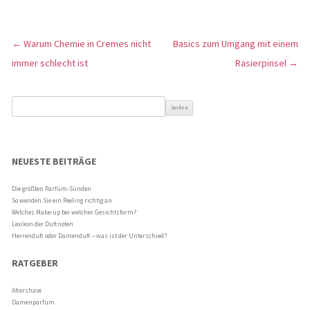
←
Warum Chemie in Cremes nicht
Basics zum Umgang mit einem
Artikel-Navigation
immer schlecht ist
Rasierpinsel
→
Suche nach:
NEUESTE BEITRÄGE
Die größten Parfüm-Sünden
So wenden Sie ein Peeling richtig an
Welches Make-up bei welcher Gesichtsform?
Lexikon der Duftnoten
Herrenduft oder Damenduft – was ist der Unterschied?
RATGEBER
Aftershave
Damenparfum