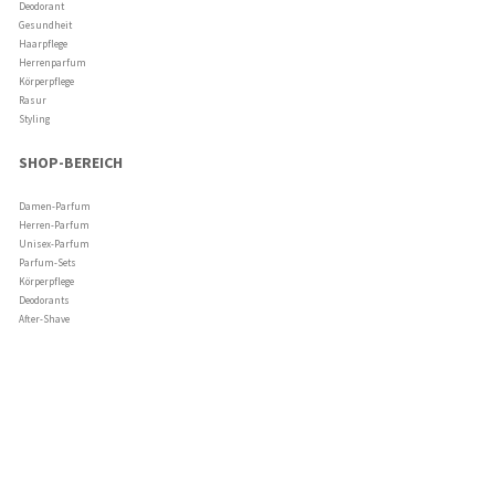
Deodorant
Gesundheit
Haarpflege
Herrenparfum
Körperpflege
Rasur
Styling
SHOP-BEREICH
Damen-Parfum
Herren-Parfum
Unisex-Parfum
Parfum-Sets
Körperpflege
Deodorants
After-Shave