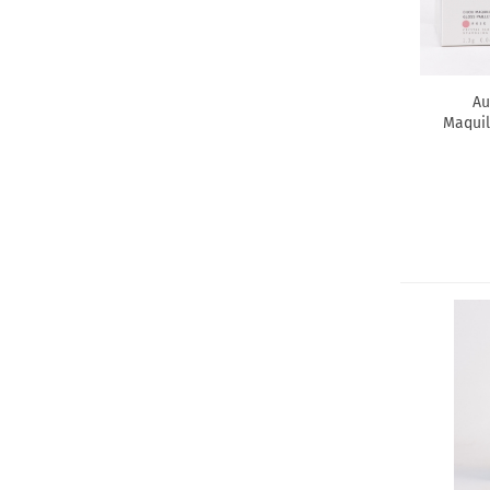
Au
Maquill