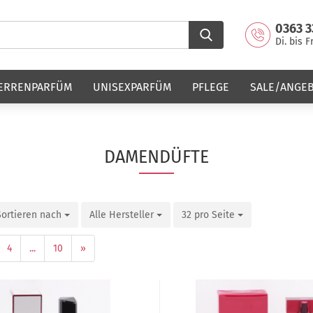
0363 3
Di. bis F
ERRENPARFÜM
UNISEXPARFÜM
PFLEGE
SALE/ANGE
DAMENDÜFTE
Sortieren nach
Alle Hersteller
32 pro Seite
4
...
10
»