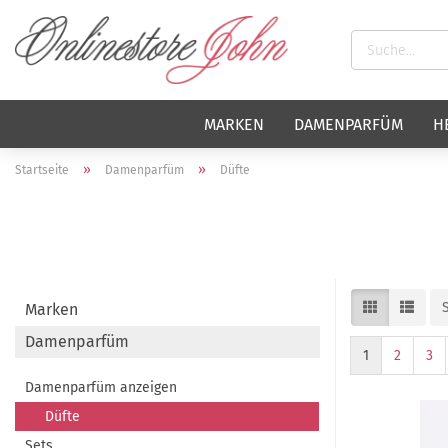
MARKEN
DAMENPARFÜM
H
»
»
Startseite
Damenparfüm
Düfte
Marken
Damenparfüm
1
2
3
Damenparfüm anzeigen
Düfte
Sets