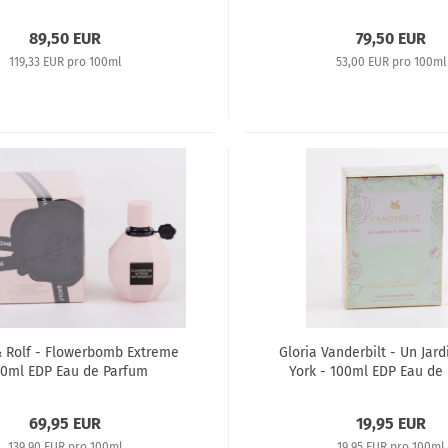
Recharge
89,50 EUR
79,50 EUR
119,33 EUR pro 100ml
53,00 EUR pro 100ml
& Rolf - Flowerbomb Extreme
Gloria Vanderbilt - Un Jar
50ml EDP Eau de Parfum
York - 100ml EDP Eau de
Fraiche
69,95 EUR
19,95 EUR
139,90 EUR pro 100ml
19,95 EUR pro 100ml