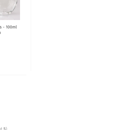
s - 100ml
m
mt
5
)