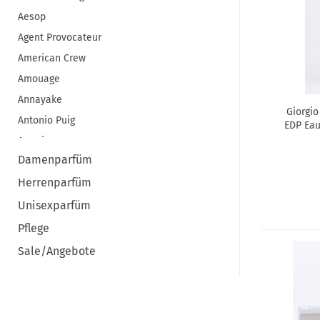
Aesop
Agent Provocateur
American Crew
Amouage
Annayake
Giorgio
Antonio Puig
EDP Eau
Aramis
Damenparfüm
ARMAF
Herrenparfüm
Armani
Atelier Cologne
Unisexparfüm
Atkinsons
Pflege
Azzaro
Sale/Angebote
Baldessarini
Benefit
Bentley