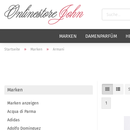
MARKEN
DAMENPARFÜM
H
»
»
Startseite
Marken
Armani
Marken
Marken anzeigen
1
Acqua di Parma
Adidas
Adolfo Dominguez