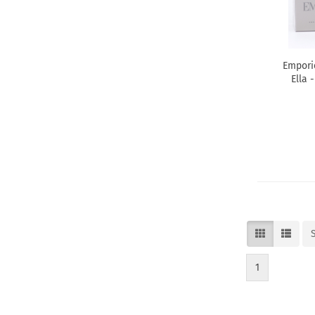
Bien-etre
Biotherm
Bobby Brown
Emporio
Bottega Veneta
Ella 
Boucheron
Bourjois
Bruno Banani
Burberry
Bvlgari
BYREDO
Cabochard
Cacharel
Calvin Klein
1
Carita
Carolina Herrera
Caron