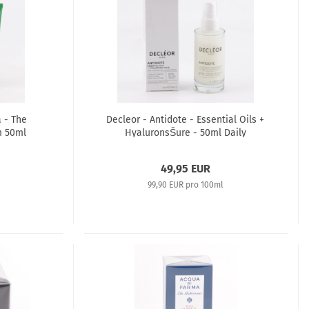
 - The
Decleor - Antidote - Essential Oils +
m 50ml
HyaluronsŠure - 50ml Daily
Advanced Concentrate
49,95 EUR
99,90 EUR pro 100ml