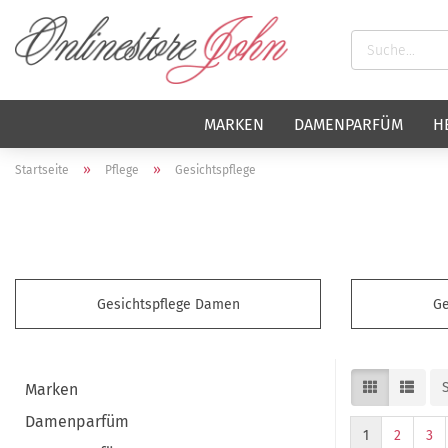
MARKEN
DAMENPARFÜM
H
»
»
Startseite
Pflege
Gesichtspflege
Gesichtspflege Damen
Ge
Marken
Damenparfüm
1
2
3