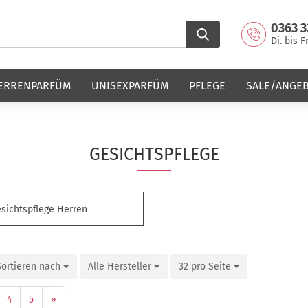
0363 3
Di. bis F
ERRENPARFÜM
UNISEXPARFÜM
PFLEGE
SALE/ANGE
GESICHTSPFLEGE
sichtspflege Herren
Sortieren nach
Alle Hersteller
32 pro Seite
4
5
»