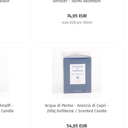
 Wash
Diffuser - 180ml Raumduft
74,95 EUR
41,64 EUR pro 100ml
Amalfi -
Acqua di Parma - Arancia di Capri -
d Candle
200g Duftkerze / Scented Candle
54,95 EUR