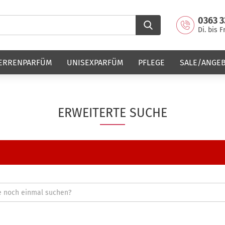
0363 3
Di. bis F
ERRENPARFÜM
UNISEXPARFÜM
PFLEGE
SALE/ANGE
ERWEITERTE SUCHE