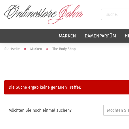
MARKEN
DAMENPARFÜM
H
»
»
Startseite
Marken
The Body Shop
Die Suche ergab keine genauen Treffer.
Möchten Sie noch einmal suchen?