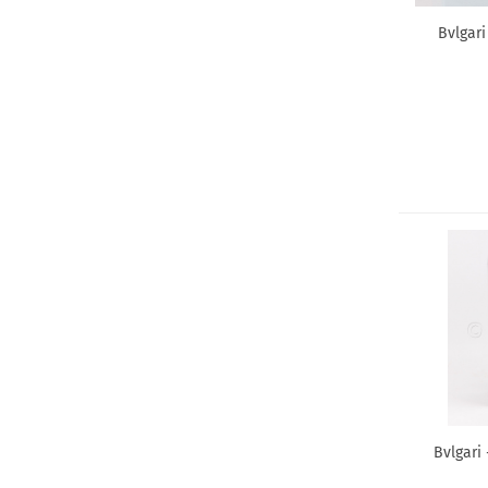
Cartier
Bvlgari
Cerruti
Chanel
Chantal Thomass
Chloe
Chopard
Christian Dior
Christina Aguilera
Clarins
Clarins
Clean
Clinique
Collistar
Courreges
Bvlgari
Creed