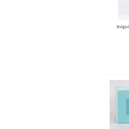
Bien-etre
Biotherm
Bobby Brown
Bvlgar
Bottega Veneta
Boucheron
Bourjois
Bruno Banani
Burberry
Bvlgari
BYREDO
Cabochard
Cacharel
Calvin Klein
Carita
Carolina Herrera
Caron