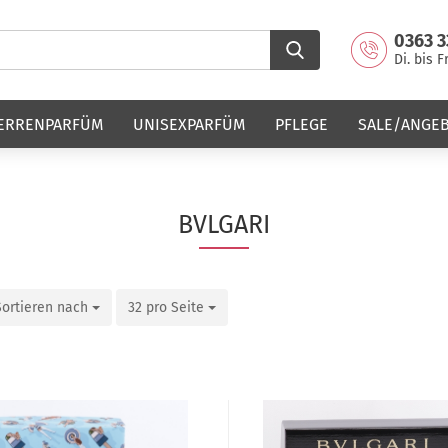
0363 3
Di. bis F
ERRENPARFÜM
UNISEXPARFÜM
PFLEGE
SALE/ANGE
BVLGARI
Sortieren nach
32 pro Seite