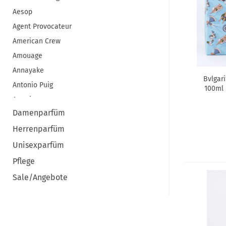
Aesop
Agent Provocateur
American Crew
Amouage
Annayake
Bvlgar
Antonio Puig
100ml 
Aramis
Damenparfüm
ARMAF
Herrenparfüm
Armani
Atelier Cologne
Unisexparfüm
Atkinsons
Pflege
Azzaro
Sale/Angebote
Baldessarini
Benefit
Bentley