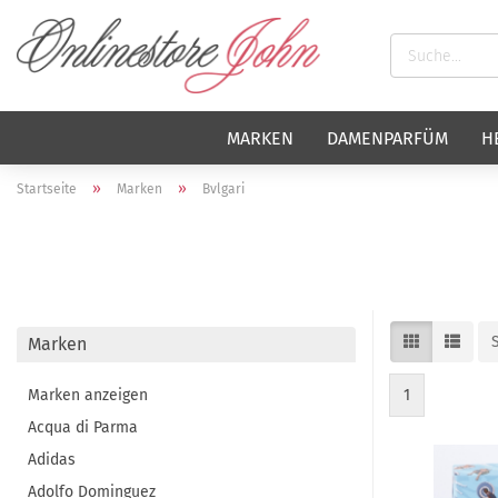
MARKEN
DAMENPARFÜM
H
»
»
Startseite
Marken
Bvlgari
Marken
Marken anzeigen
1
Acqua di Parma
Adidas
Adolfo Dominguez