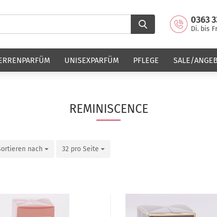
0363 3
Di. bis F
ERRENPARFÜM
UNISEXPARFÜM
PFLEGE
SALE/ANGE
REMINISCENCE
Sortieren nach
32 pro Seite