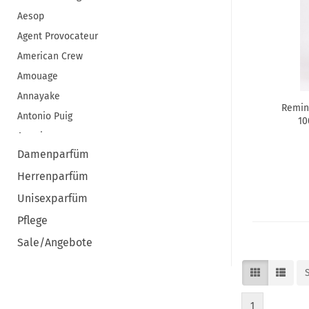
Aesop
Agent Provocateur
American Crew
Amouage
Annayake
Remin
Antonio Puig
10
Aramis
Damenparfüm
ARMAF
Herrenparfüm
Armani
Atelier Cologne
Unisexparfüm
Atkinsons
Pflege
Azzaro
Sale/Angebote
Baldessarini
Benefit
Bentley
1