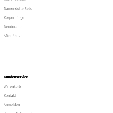
Cartier
Damendüfte Sets
Cerruti
Körperpflege
Chanel
Deodorants
Chantal Thomass
After Shave
Chloe
Chopard
Christian Dior
Christina Aguilera
Clarins
Clarins
Kundenservice
Clean
Warenkorb
Clinique
Collistar
Kontakt
Courreges
Anmelden
Creed