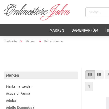
MARKEN
DAMENPARFÜM
H
»
»
Startseite
Marken
Reminiscence
Marken
Marken anzeigen
1
Acqua di Parma
Adidas
Adolfo Dominguez