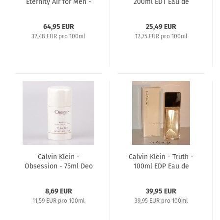
Eternity Air for Men -
200ml EDT Eau de
200ml EDT Eau de
Toilette Splash &
Toilette
Spray
64,95 EUR
25,49 EUR
32,48 EUR pro 100ml
12,75 EUR pro 100ml
Calvin Klein -
Calvin Klein - Truth -
Obsession - 75ml Deo
100ml EDP Eau de
Stick
Parfum CK
8,69 EUR
39,95 EUR
11,59 EUR pro 100ml
39,95 EUR pro 100ml