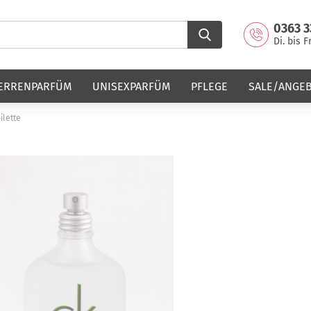
0363 3
Di. bis F
ERRENPARFÜM
UNISEXPARFÜM
PFLEGE
SALE/ANGE
ilette