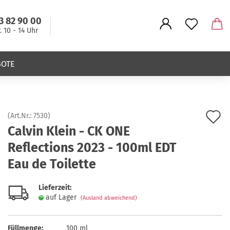
3 82 90 00
r. 10 - 14 Uhr
BOTE
A
(Art.Nr.:
7530
)
Calvin Klein - CK ONE
d
Reflections 2023 - 100ml EDT
M
Eau de Toilette
Lieferzeit:
auf Lager
(Ausland abweichend)
Füllmenge:
100 ml