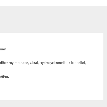
pray
ibenzoylmethane, Citral, Hydroxycitronellal, Citronellol,
rüfen.