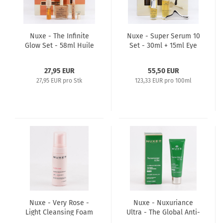
Nuxe - The Infinite
Nuxe - Super Serum 10
Glow Set - 58ml Huile
Set - 30ml + 15ml Eye
Prodigieuse Or + Reve
Concentrate
de Miel Lip Care
27,95 EUR
55,50 EUR
27,95 EUR pro Stk
123,33 EUR pro 100ml
Nuxe - Very Rose -
Nuxe - Nuxuriance
Light Cleansing Foam
Ultra - The Global Anti-
150ml - All Skin Types
Aging Cream 50ml