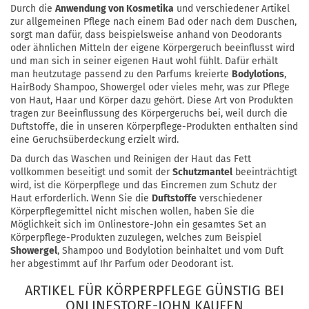
Durch die
Anwendung von Kosmetika
und verschiedener Artikel
zur allgemeinen Pflege nach einem Bad oder nach dem Duschen,
sorgt man dafür, dass beispielsweise anhand von Deodorants
oder ähnlichen Mitteln der eigene Körpergeruch beeinflusst wird
und man sich in seiner eigenen Haut wohl fühlt. Dafür erhält
man heutzutage passend zu den Parfums kreierte
Bodylotions
,
HairBody Shampoo, Showergel oder vieles mehr, was zur Pflege
von Haut, Haar und Körper dazu gehört. Diese Art von Produkten
tragen zur Beeinflussung des Körpergeruchs bei, weil durch die
Duftstoffe, die in unseren Körperpflege-Produkten enthalten sind
eine Geruchsüberdeckung erzielt wird.
Da durch das Waschen und Reinigen der Haut das Fett
vollkommen beseitigt und somit der
Schutzmantel
beeinträchtigt
wird, ist die Körperpflege und das Eincremen zum Schutz der
Haut erforderlich. Wenn Sie die
Duftstoffe
verschiedener
Körperpflegemittel nicht mischen wollen, haben Sie die
Möglichkeit sich im Onlinestore-John ein gesamtes Set an
Körperpflege-Produkten zuzulegen, welches zum Beispiel
Showergel
, Shampoo und Bodylotion beinhaltet und vom Duft
her abgestimmt auf Ihr Parfum oder Deodorant ist.
ARTIKEL FÜR KÖRPERPFLEGE GÜNSTIG BEI
ONLINESTORE-JOHN KAUFEN