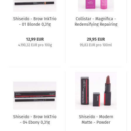
Shiseido - Brow InkTrio
Collistar - Magnifica -
- 01 Blonde 0,31g
Redensifying Repairing
Serum 30ml
12,99 EUR
29,95 EUR
4.190,32 EUR pro 100g
99,83 EUR pro 100ml
Shiseido - Brow InkTrio
Shiseido - Modern
- 04 Ebony 0,31g
Matte - Powder
Lipstick - 4g - 524 Dark