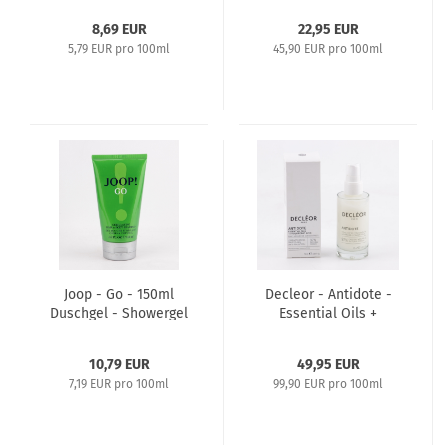
8,69 EUR
22,95 EUR
5,79 EUR pro 100ml
45,90 EUR pro 100ml
Joop - Go - 150ml
Decleor - Antidote -
Duschgel - Showergel
Essential Oils +
HyaluronsŠure - 50ml
Daily Advanced
10,79 EUR
49,95 EUR
Concentrate
7,19 EUR pro 100ml
99,90 EUR pro 100ml