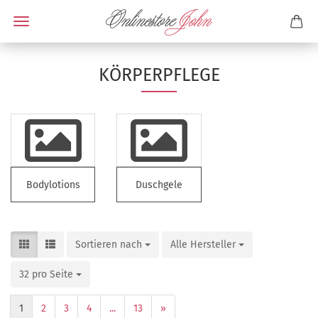
KÖRPERPFLEGE
Bodylotions
Duschgele
Sortieren nach
Alle Hersteller
32 pro Seite
1
2
3
4
...
13
»