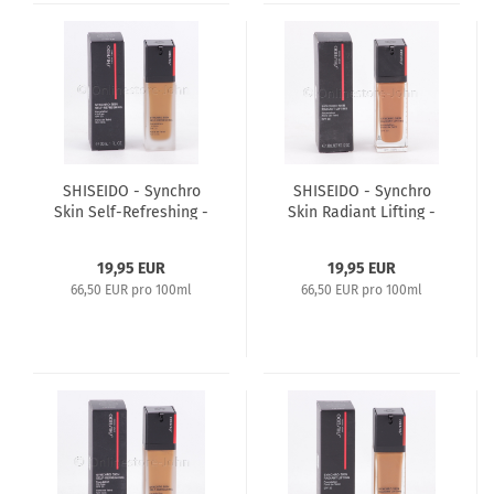
SHISEIDO - Synchro
SHISEIDO - Synchro
Skin Self-Refreshing -
Skin Radiant Lifting -
Foundation Oil-Free
Foundation SPF30 -
SPF30 - 30ml 510
30ml 450 Copper
19,95 EUR
19,95 EUR
Suede
66,50 EUR pro 100ml
66,50 EUR pro 100ml