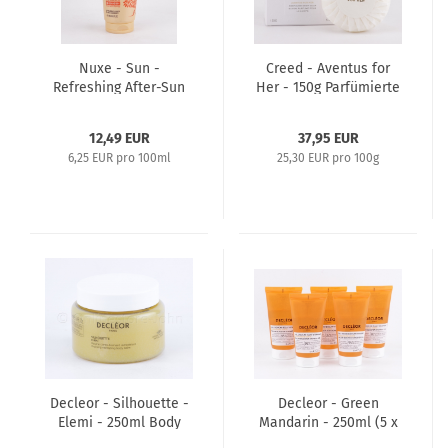
Nuxe - Sun -
Creed - Aventus for
Refreshing After-Sun
Her - 150g Parfümierte
Lotion 200ml - Face
Seife / Perfumed Soap
and Body
12,49 EUR
37,95 EUR
6,25 EUR pro 100ml
25,30 EUR pro 100g
Decleor - Silhouette -
Decleor - Green
Elemi - 250ml Body
Mandarin - 250ml (5 x
Balm
50ml) Glow Booster