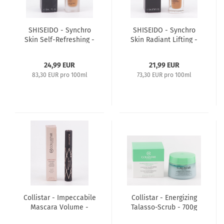
SHISEIDO - Synchro
SHISEIDO - Synchro
Skin Self-Refreshing -
Skin Radiant Lifting -
Foundation Oil-Free
Foundation SPF30 -
SPF30 - 30ml 430
30ml 430 Cedar
24,99 EUR
21,99 EUR
Cedar
83,30 EUR pro 100ml
73,30 EUR pro 100ml
Collistar - Impeccabile
Collistar - Energizing
Mascara Volume -
Talasso-Scrub - 700g
Length - Definition -