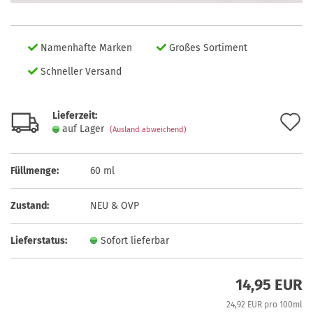
Namenhafte Marken
Großes Sortiment
Schneller Versand
Lieferzeit:
A
auf Lager
(Ausland abweichend)
d
M
Füllmenge:
60 ml
Zustand:
NEU & OVP
Lieferstatus:
Sofort lieferbar
14,95 EUR
24,92 EUR pro 100ml