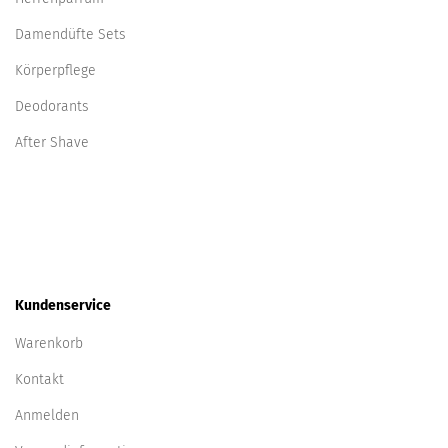
Cartier
Damendüfte Sets
Cerruti
Körperpflege
Chanel
Deodorants
Chantal Thomass
After Shave
Chloe
Chopard
Christian Dior
Christina Aguilera
Clarins
Clarins
Kundenservice
Clean
Warenkorb
Clinique
Collistar
Kontakt
Courreges
Anmelden
Creed