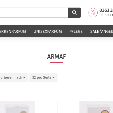
0363 3
Di. bis F
ERRENPARFÜM
UNISEXPARFÜM
PFLEGE
SALE/ANGE
ARMAF
Sortieren nach
32 pro Seite