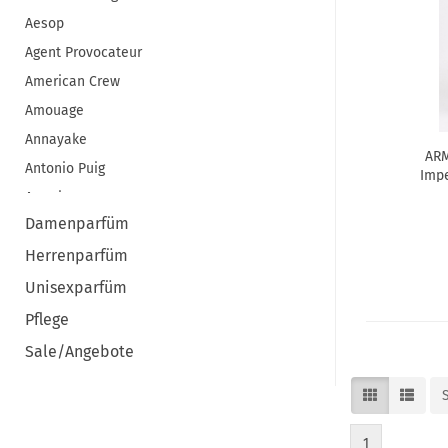
Aesop
Agent Provocateur
American Crew
Amouage
Annayake
ARM
Antonio Puig
Impe
Aramis
Damenparfüm
ARMAF
Herrenparfüm
Armani
Atelier Cologne
Unisexparfüm
Atkinsons
Pflege
Azzaro
Sale/Angebote
Baldessarini
Benefit
Bentley
1