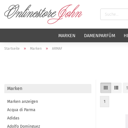
MARKEN
DAMENPARFÜM
H
»
»
Startseite
Marken
ARMAF
Marken
Marken anzeigen
1
Acqua di Parma
Adidas
Adolfo Dominguez