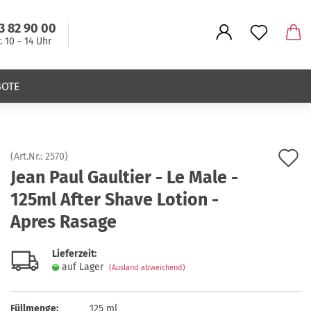
3 82 90 00
r. 10 - 14 Uhr
BOTE
A
(Art.Nr.:
2570
)
Jean Paul Gaultier - Le Male -
d
125ml After Shave Lotion -
M
Apres Rasage
Lieferzeit:
auf Lager
(Ausland abweichend)
Füllmenge:
125 ml