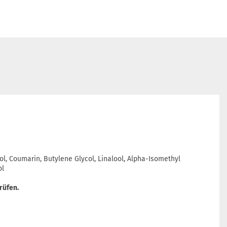
e
ol, Coumarin, Butylene Glycol, Linalool, Alpha-Isomethyl
ol
rüfen.