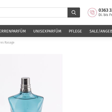
0363 3
Di. bis F
ERRENPARFÜM
UNISEXPARFÜM
PFLEGE
SALE/ANGE
pres Rasage