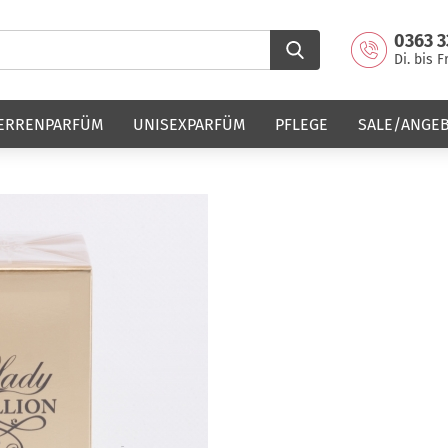
0363 3
Di. bis F
ERRENPARFÜM
UNISEXPARFÜM
PFLEGE
SALE/ANGE