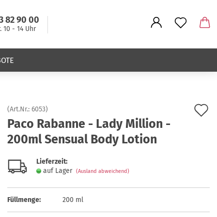
3 82 90 00
r. 10 - 14 Uhr
BOTE
A
(Art.Nr.:
6053
)
Paco Rabanne - Lady Million -
d
200ml Sensual Body Lotion
M
Lieferzeit:
auf Lager
(Ausland abweichend)
Füllmenge:
200 ml