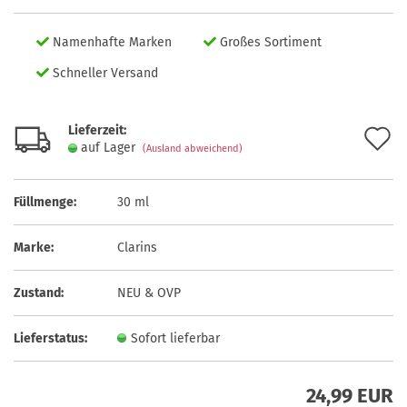
Namenhafte Marken
Großes Sortiment
Schneller Versand
Lieferzeit:
A
auf Lager
(Ausland abweichend)
d
M
Füllmenge:
30 ml
Marke:
Clarins
Zustand:
NEU & OVP
Lieferstatus:
Sofort lieferbar
24,99 EUR