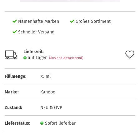
Namenhafte Marken
Großes Sortiment
Schneller Versand
Lieferzeit:
A
auf Lager
(Ausland abweichend)
d
M
Füllmenge:
75 ml
Marke:
Kanebo
Zustand:
NEU & OVP
Lieferstatus:
Sofort lieferbar