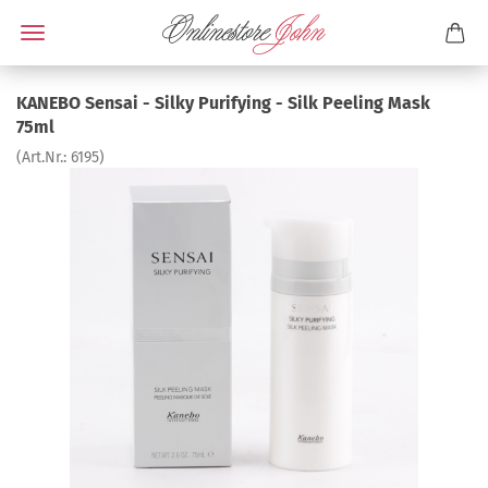
KANEBO Sensai - Silky Purifying - Silk Peeling Mask
75ml
(Art.Nr.:
6195
)