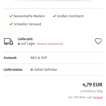
Namenhafte Marken
Großes Sortiment
Schneller Versand
Lieferzeit:
A
auf Lager
(Ausland abweichend)
d
M
Zustand:
NEU & OVP
Lieferstatus:
Sofort lieferbar
4,79 EUR
4,79 EUR pro 100g
inkl. 19% MwSt. zzgl.
Versand