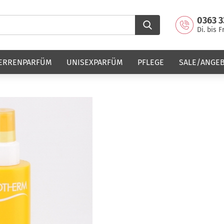
0363 3
Di. bis F
ERRENPARFÜM
UNISEXPARFÜM
PFLEGE
SALE/ANGE