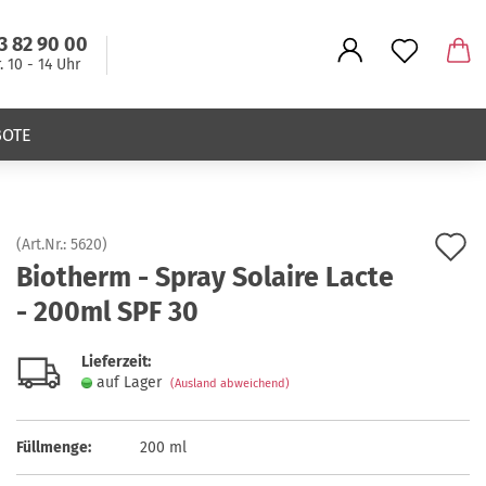
3 82 90 00
r. 10 - 14 Uhr
BOTE
A
(Art.Nr.:
5620
)
Biotherm - Spray Solaire Lacte
d
- 200ml SPF 30
M
Lieferzeit:
auf Lager
(Ausland abweichend)
Füllmenge:
200 ml