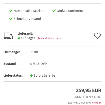
Namenhafte Marken
Großes Sortiment
Schneller Versand
Lieferzeit:
A
auf Lager
(Ausland abweichend)
d
M
Füllmenge:
75 ml
Zustand:
NEU & OVP
Lieferstatus:
Sofort lieferbar
259,95 EUR
346,60 EUR pro 100ml
inkl. 19% MwSt. zzgl.
Versand