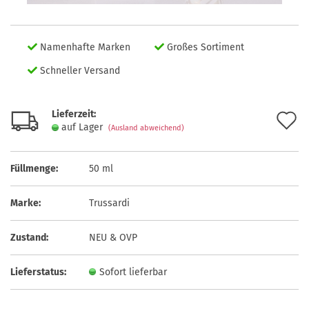
Namenhafte Marken
Großes Sortiment
Schneller Versand
Lieferzeit:
A
auf Lager
(Ausland abweichend)
d
M
Füllmenge:
50 ml
Marke:
Trussardi
Zustand:
NEU & OVP
Lieferstatus:
Sofort lieferbar