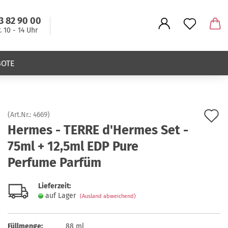
3 82 90 00
r. 10 - 14 Uhr
BOTE
A
(Art.Nr.:
4669
)
Hermes - TERRE d'Hermes Set -
d
75ml + 12,5ml EDP Pure
M
Perfume Parfüm
Lieferzeit:
auf Lager
(Ausland abweichend)
Füllmenge:
88 ml