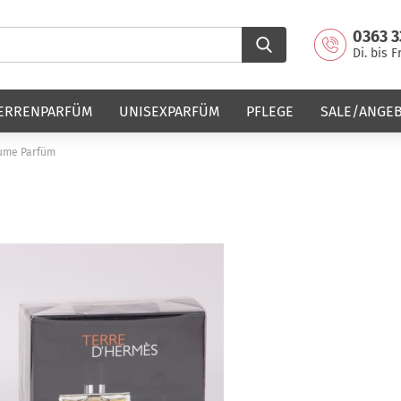
0363 3
Di. bis F
ERRENPARFÜM
UNISEXPARFÜM
PFLEGE
SALE/ANGE
fume Parfüm