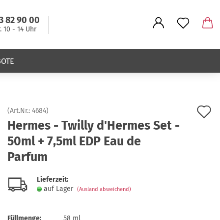
3 82 90 00
r. 10 - 14 Uhr
BOTE
A
(Art.Nr.:
4684
)
Hermes - Twilly d'Hermes Set -
d
50ml + 7,5ml EDP Eau de
M
Parfum
Lieferzeit:
auf Lager
(Ausland abweichend)
Füllmenge:
58 ml