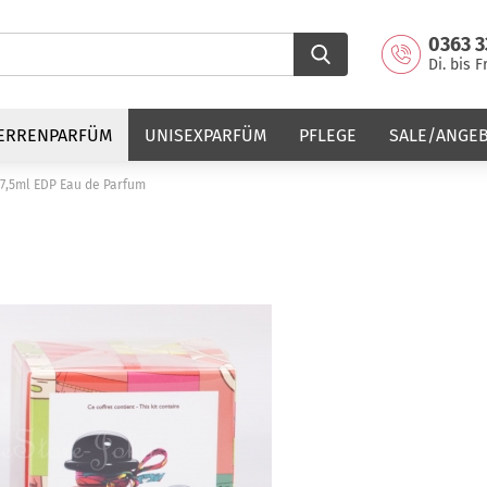
0363 3
Di. bis F
ERRENPARFÜM
UNISEXPARFÜM
PFLEGE
SALE/ANGE
 7,5ml EDP Eau de Parfum